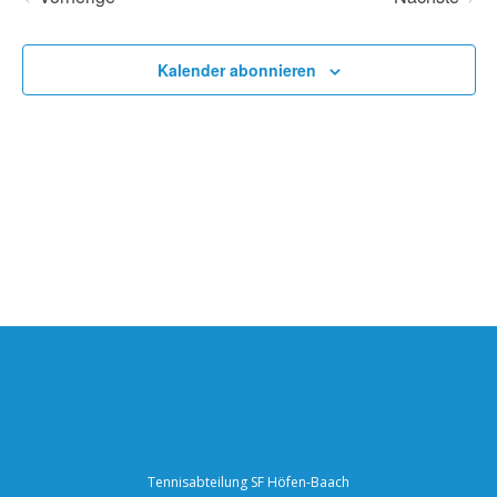
Nav
Veranstaltungen
Veransta
und
Kalender abonnieren
Ansich
Naviga
Tennisabteilung SF Höfen-Baach