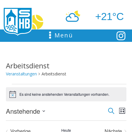
+21°C
Menü
Arbeitsdienst
Veranstaltungen
Arbeitsdienst
Veranstaltungen
Es sind keine anstehenden Veranstaltungen vorhanden.
Hinweis
Anstehende
Ver
Suche
Verans
Liste
Datum
Ans
Suche
wählen.
Vorherige
Heute
Nächste