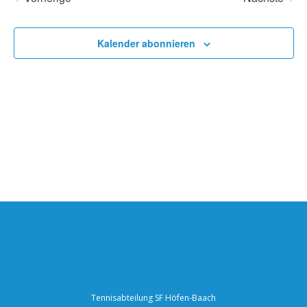
Nav
Veranstaltungen
Veransta
und
Kalender abonnieren
Ansich
Naviga
Tennisabteilung SF Höfen-Baach