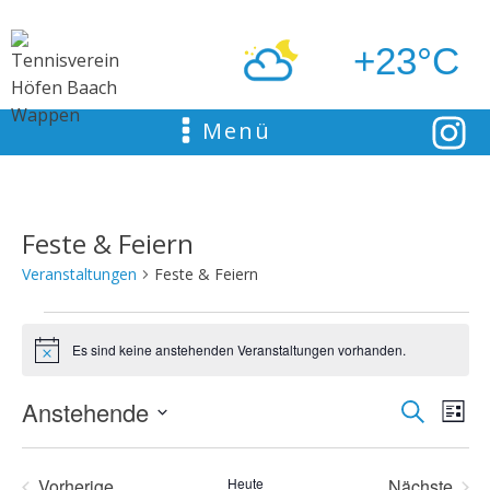
+23°C
Menü
Feste & Feiern
Veranstaltungen
Feste & Feiern
Veranstaltungen
Es sind keine anstehenden Veranstaltungen vorhanden.
Hinweis
Anstehende
Ver
Suche
Verans
Liste
Datum
Ans
Suche
wählen.
Vorherige
Heute
Nächste