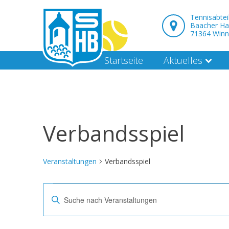
Tennisabte
Baacher Ha
71364 Win
Startseite
Aktuelles
Verbandsspiel
Veranstaltungen
Verbandsspiel
Veranstaltungen
Veranstaltungen
Bitte
Schlüsselwort
Suche
eingeben.