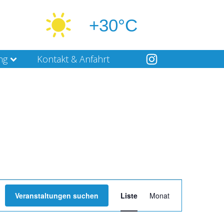
+30°C
ng
Kontakt & Anfahrt
Veranstaltung
Veranstaltungen suchen
Liste
Monat
Ansichten-