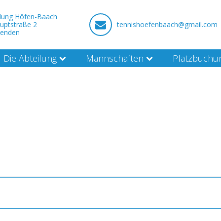
ilung Höfen-Baach
uptstraße 2
tennishoefenbaach@gmail.com
nenden
Die Abteilung
Mannschaften
Platzbuchu