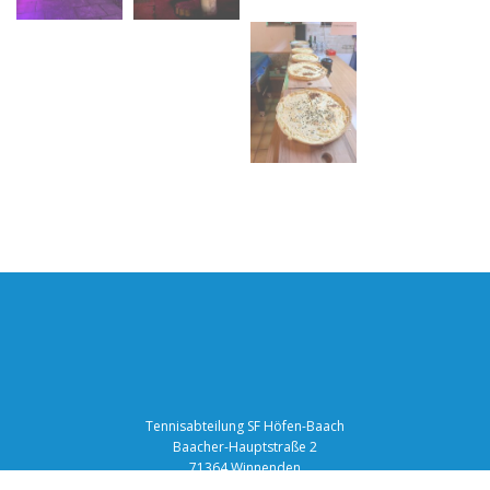
Tennisabteilung SF Höfen-Baach
Baacher-Hauptstraße 2
71364 Winnenden