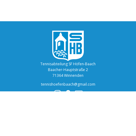
Tennisabteilung SF Höfen-Baach
Baacher-Hauptstraße 2
71364 Winnenden
tennishoefenbaach@gmail.com
Über Uns
Unsere Mannschaften
Termine
Instagram
Aktuelles