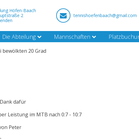
ilung Höfen-Baach
uptstraße 2
tennishoefenbaach@gmail.com
nenden
Die Abteilung
Mannschaften
Platzbuchu
ei bewölkten 20 Grad
 Dank dafür
per Leistung im MTB nach 0:7 - 10:7
von Peter