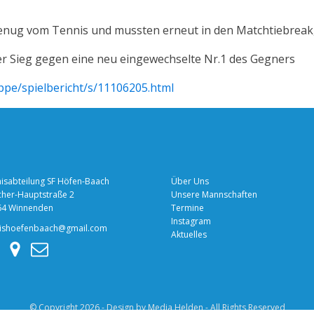
 genug vom Tennis und mussten erneut in den Matchtiebreak
er Sieg gegen eine neu eingewechselte Nr.1 des Gegners
ppe/spielbericht/s/11106205.html
isabteilung SF Höfen-Baach
Über Uns
her-Hauptstraße 2
Unsere Mannschaften
64 Winnenden
Termine
Instagram
nishoefenbaach@gmail.com
Aktuelles
© Copyright 2026 - Design by
Media Helden
- All Rights Reserved