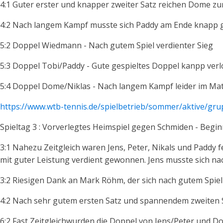
4:1 Guter erster und knapper zweiter Satz reichen Dome zu
4:2 Nach langem Kampf musste sich Paddy am Ende knapp 
5:2 Doppel Wiedmann - Nach gutem Spiel verdienter Sieg
5:3 Doppel Tobi/Paddy - Gute gespieltes Doppel kanpp ver
5:4 Doppel Dome/Niklas - Nach langem Kampf leider im Ma
https://www.wtb-tennis.de/spielbetrieb/sommer/aktive/gru
Spieltag 3 : Vorverlegtes Heimspiel gegen Schmiden - Begi
3:1 Nahezu Zeitgleich waren Jens, Peter, Nikals und Paddy
mit guter Leistung verdient gewonnen. Jens musste sich n
3:2 Riesigen Dank an Mark Röhm, der sich nach gutem Spiel
4:2 Nach sehr gutem ersten Satz und spannendem zweiten 
6:2 Fast Zeitgleichwurden die Doppel von Jens/Peter und D