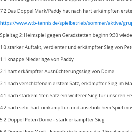
7:2 Das Doppel Mark/Paddy hat nach hart erkämpften erste
https://www.wtb-tennis.de/spielbetrieb/sommer/aktive/gru
Spieltag 2: Heimspiel gegen Geradstetten beginn 9:30 wied
1:0 starker Auftakt, verdienter und erkämpfter Sieg von Pe
1:1 knappe Niederlage von Paddy
2:1 hart erkämpfter Ausnüchterungssieg von Dome
3:1 nach verschlafenem erstem Satz, erkämpfter Sieg im Ma
4:1 nach starkem 1ten Satz ein weiterer Sieg für unseren Er
4:2 nach sehr hart umkämpften und ansehnlichem Spiel mus
5:2 Doppel Peter/Dome - stark erkämpfter Sieg
5:3 Doppel Jens/Andi - kämpferisch gegen die 2 Ersatzspiel