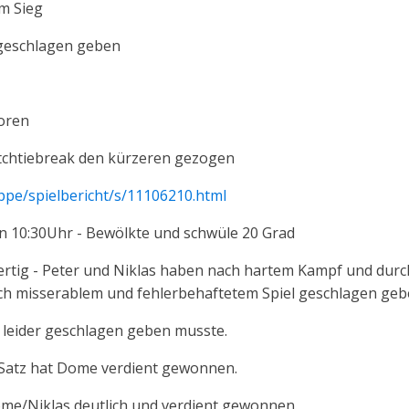
m Sieg
geschlagen geben
loren
tchtiebreak den kürzeren gezogen
ppe/spielbericht/s/11106210.html
nn 10:30Uhr - Bewölkte und schwüle 20 Grad
 fertig - Peter und Niklas haben nach hartem Kampf und du
ach misserablem und fehlerbehaftetem Spiel geschlagen geb
 leider geschlagen geben musste.
Satz hat Dome verdient gewonnen.
ome/Niklas deutlich und verdient gewonnen.