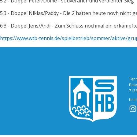
5:2 - Doppel Peter/Dome - souveräner und verdienter Sieg
5:3 - Doppel Niklas/Paddy - Die 2 hatten heute novh nicht
6:3 - Doppel Jens/Andi - Zum Schluss nochmal ein erkämpft
https://www.wtb-tennis.de/spielbetrieb/sommer/aktive/gru
Tenn
Baac
713
ten