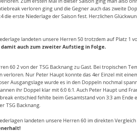
rloren. Zum ersten Mal in dieser Saison ging man also ohn
iebreak verloren ging und die Gegner auch das zweite Dop
:4 die erste Niederlage der Saison fest. Herzlichen Glückwu
iederlage landeten unsere Herren 50 trotzdem auf Platz 1 vo
amit auch zum zweiter Aufstieg in Folge.
rren 60 2 von der TSG Backnang zu Gast. Bei tropischen Te
verloren. Nur Peter Haupt konnte das 4er Einzel mit einem 
sloser Ausgangslage wurde es in den Doppeln nochmal spanne
nnen ihr Doppel klar mit 6:0 6:1. Auch Peter Haupt und Fra
ebreak entschied fehlte beim Gesamtstand von 3:3 am Ende e
der TSG Backnang.
iederlagen landeten unsere Herren 60 im direkten Vergleich 
nerhalt!