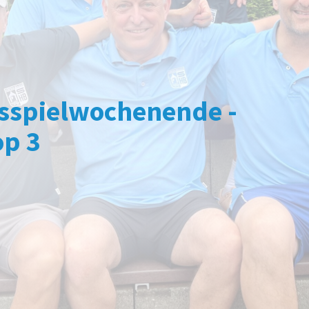
dsspielwochenende -
op 3