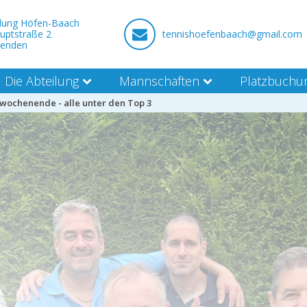
ilung Höfen-Baach
uptstraße 2
tennishoefenbaach@gmail.com
nenden
Die Abteilung
Mannschaften
Platzbuchu
wochenende - alle unter den Top 3