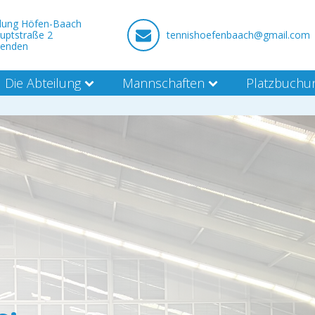
ilung Höfen-Baach
uptstraße 2
tennishoefenbaach@gmail.com
nenden
Die Abteilung
Mannschaften
Platzbuchu