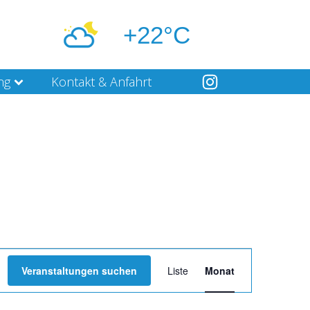
+22°C
ng
Kontakt & Anfahrt
Veranstaltung
Veranstaltungen suchen
Liste
Monat
Ansichten-