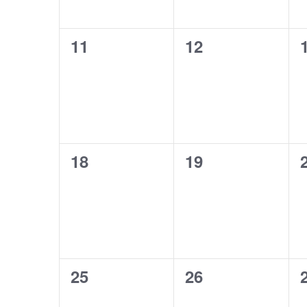
0
0
11
12
Veranstaltungen,
Veranstaltunge
0
0
18
19
Veranstaltungen,
Veranstaltunge
0
0
25
26
Veranstaltungen,
Veranstaltunge