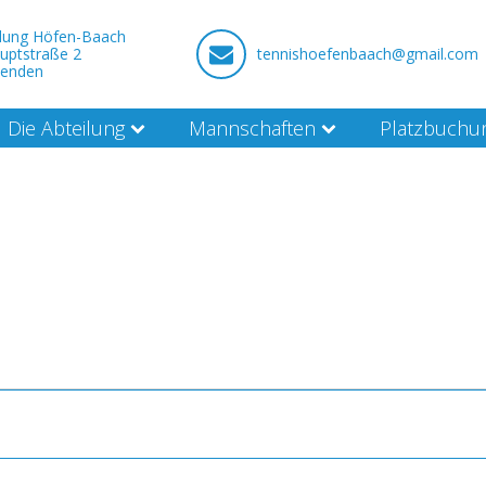
ilung Höfen-Baach
uptstraße 2
tennishoefenbaach@gmail.com
nenden
Die Abteilung
Mannschaften
Platzbuchu