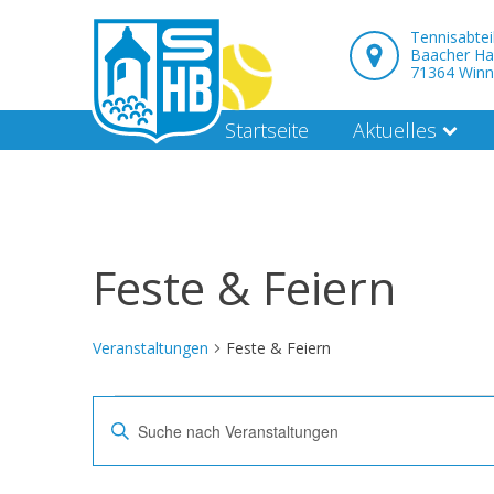
Tennisabte
Baacher Ha
71364 Win
Startseite
Aktuelles
Feste & Feiern
Veranstaltungen
Feste & Feiern
Veranstaltungen
Veranstaltungen
Bitte
Schlüsselwort
Suche
eingeben.