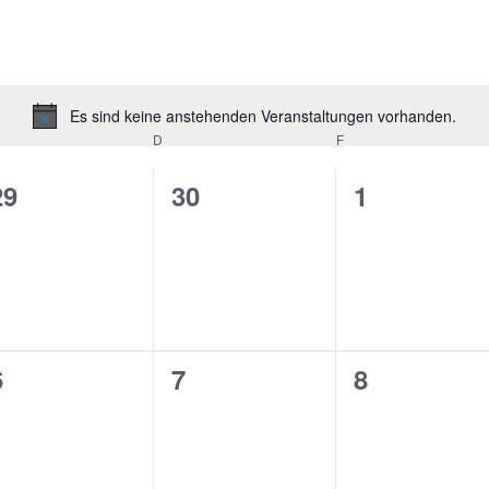
Es sind keine anstehenden Veranstaltungen vorhanden.
Hinweis
TTWOCH
D
DONNERSTAG
F
FREITAG
0
0
0
29
30
1
n,
Veranstaltungen,
Veranstaltungen,
Veranstalt
0
0
0
6
7
8
n,
Veranstaltungen,
Veranstaltungen,
Veranstalt