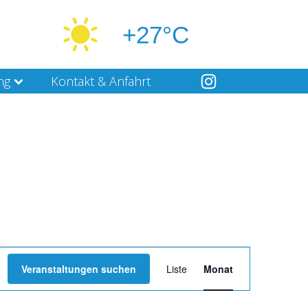
+27°C
ng
Kontakt & Anfahrt
Veranstaltung
Veranstaltungen suchen
Liste
Monat
Ansichten-