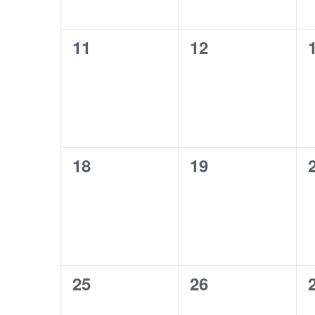
0
0
11
12
Veranstaltungen,
Veranstaltunge
0
0
18
19
Veranstaltungen,
Veranstaltunge
0
0
25
26
Veranstaltungen,
Veranstaltunge