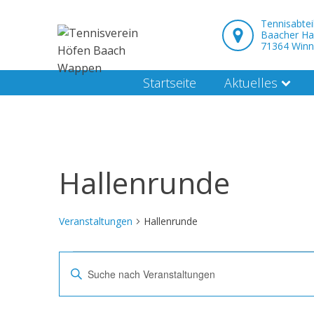
Tennisabte
Baacher Ha
71364 Win
Startseite
Aktuelles
Hallenrunde
Veranstaltungen
Hallenrunde
Veranstaltungen
Veranstaltungen
Bitte
Schlüsselwort
Suche
eingeben.