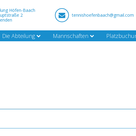
ilung Höfen-Baach
uptstraße 2
tennishoefenbaach@gmail.com
nenden
Die Abteilung
Mannschaften
Platzbuchu