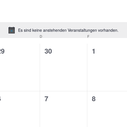
Es sind keine anstehenden Veranstaltungen vorhanden.
Hinweis
TTWOCH
D
DONNERSTAG
F
FREITAG
0
0
0
29
30
1
n,
Veranstaltungen,
Veranstaltungen,
Veranstalt
0
0
0
6
7
8
n,
Veranstaltungen,
Veranstaltungen,
Veranstalt