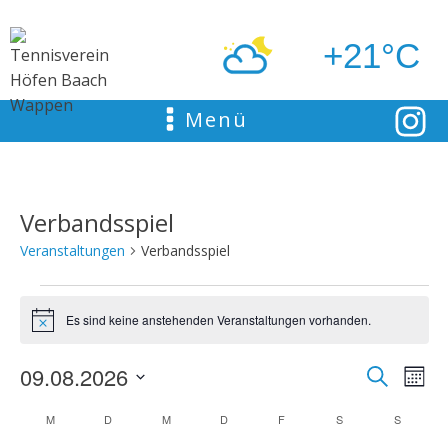
+21°C
Menü
Verbandsspiel
Veranstaltungen
Verbandsspiel
Veranstaltungen
Es sind keine anstehenden Veranstaltungen vorhanden.
Hinweis
09.08.2026
Ver
Suche
Verans
Mona
Datum
Ans
M
MONTAG
D
DIENSTAG
M
MITTWOCH
D
DONNERSTAG
F
FREITAG
S
SAMSTAG
S
SONNTA
Kalender
Suche
wählen.