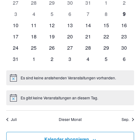
Nav
0
0
0
0
0
0
0
27
28
29
30
31
1
2
von
und
Veranstaltungen
Veranstaltungen
Veranstaltungen
Veranstaltungen
Veranstaltungen
Veranstaltunge
Veranst
0
0
0
0
0
0
0
3
4
5
6
7
8
9
Veranstaltungen
Veranstaltungen
Veranstaltungen
Veranstaltungen
Veranstaltungen
Veranstaltunge
Verans
Veranstaltungen
Ansich
0
0
0
0
0
0
0
10
11
12
13
14
15
16
Veranstaltungen
Veranstaltungen
Veranstaltungen
Veranstaltungen
Veranstaltungen
Veranstaltungen
Veranst
0
0
0
0
0
0
0
17
18
19
20
21
22
23
Naviga
Veranstaltungen
Veranstaltungen
Veranstaltungen
Veranstaltungen
Veranstaltungen
Veranstaltungen
Veranst
0
0
0
0
0
0
0
24
25
26
27
28
29
30
Veranstaltungen
Veranstaltungen
Veranstaltungen
Veranstaltungen
Veranstaltungen
Veranstaltungen
Veranst
0
0
0
0
0
0
0
31
1
2
3
4
5
6
Veranstaltungen
Veranstaltungen
Veranstaltungen
Veranstaltungen
Veranstaltungen
Veranstaltunge
Veranst
Es sind keine anstehenden Veranstaltungen vorhanden.
Hinweis
Es gibt keine Veranstaltungen an diesem Tag.
Hinweis
Juli
Dieser Monat
Sep.
Kalender abonnieren