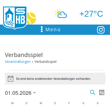
+27°C
Menü
Verbandsspiel
Veranstaltungen
Verbandsspiel
Veranstaltungen
Es sind keine anstehenden Veranstaltungen vorhanden.
Hinweis
01.05.2026
Ver
Suche
Verans
Mona
Datum
Ans
M
MONTAG
D
DIENSTAG
M
MITTWOCH
D
DONNERSTAG
F
FREITAG
S
SAMSTAG
S
SONNTA
Kalender
Suche
wählen.