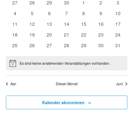
Nav
0
0
0
0
0
0
0
27
28
29
30
1
2
3
von
und
Veranstaltungen
Veranstaltungen
Veranstaltungen
Veranstaltungen
Veranstaltungen
Veranstaltunge
Veranst
0
0
0
0
0
0
0
4
5
6
7
8
9
10
Veranstaltungen
Veranstaltungen
Veranstaltungen
Veranstaltungen
Veranstaltungen
Veranstaltunge
Veranst
Veranstaltungen
Ansich
0
0
0
0
0
0
0
11
12
13
14
15
16
17
Veranstaltungen
Veranstaltungen
Veranstaltungen
Veranstaltungen
Veranstaltungen
Veranstaltungen
Veranst
0
0
0
0
0
0
0
18
19
20
21
22
23
24
Naviga
Veranstaltungen
Veranstaltungen
Veranstaltungen
Veranstaltungen
Veranstaltungen
Veranstaltungen
Veranst
0
0
0
0
0
0
0
25
26
27
28
29
30
31
Veranstaltungen
Veranstaltungen
Veranstaltungen
Veranstaltungen
Veranstaltungen
Veranstaltungen
Veranst
Es sind keine anstehenden Veranstaltungen vorhanden.
Hinweis
Apr.
Dieser Monat
Juni
Kalender abonnieren